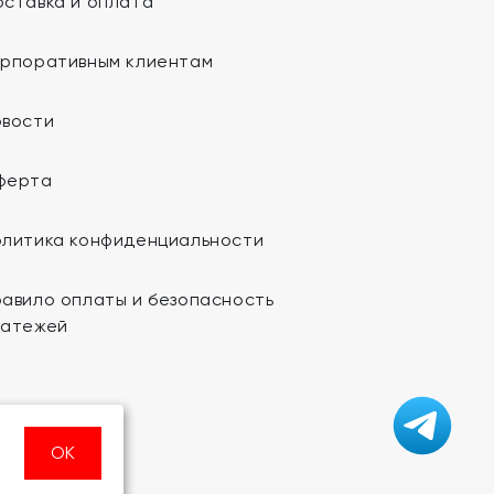
ставка и оплата
орпоративным клиентам
овости
ферта
олитика конфиденциальности
авило оплаты и безопасность
латежей
ОК