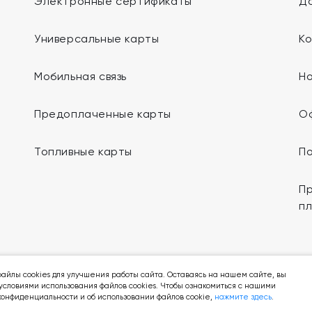
Электронные сертификаты
До
Универсальные карты
К
Мобильная связь
Н
Предоплаченные карты
О
Топливные карты
П
Пр
п
Мы в социальных сетях:
айлы cookies для улучшения работы сайта. Оставаясь на нашем сайте, вы
условиями использования файлов cookies. Чтобы ознакомиться с нашими
онфиденциальности и об использовании файлов cookie,
нажмите здесь
.