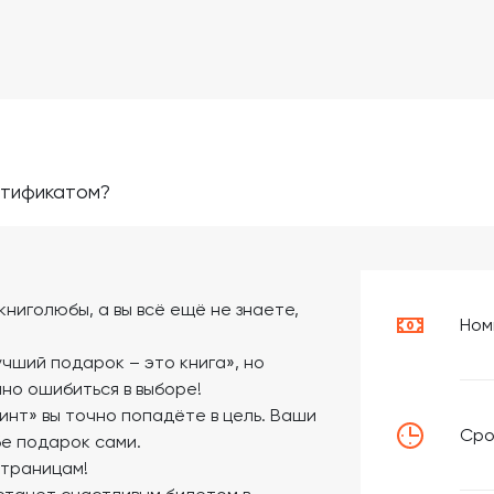
ртификатом?
книголюбы, а вы всё ещё не знаете,
Ном
чший подарок – это книга», но
шно ошибиться в выборе!
нт» вы точно попадёте в цель. Ваши
Сро
бе подарок сами.
страницам!