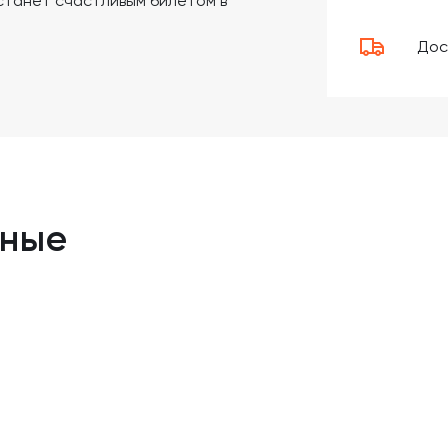
станет счастливым билетом в
Дос
нные