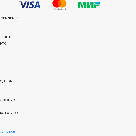
скидки и
инг в
ета
 одном
кость в
катов по
оставке