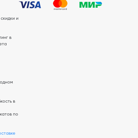
скидки и
инг в
ета
 одном
кость в
катов по
оставке