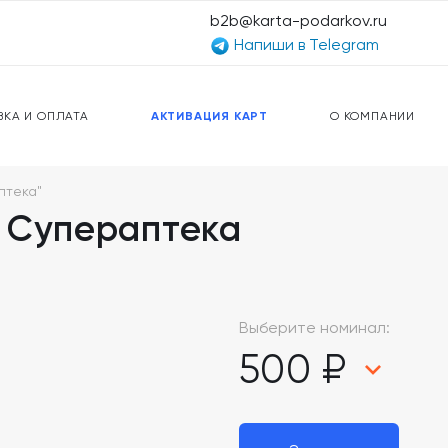
b2b@karta-podarkov.ru
Напиши в Telegram
ЕРСАЛЬНЫЕ КАРТЫ
ПРЕДОПЛАЧЕННЫЕ КАРТЫ
ЛЬНАЯ СВЯЗЬ
ТОПЛИВНЫЕ КАРТЫ
ВКА И ОПЛАТА
АКТИВАЦИЯ КАРТ
О КОМПАНИИ
птека"
 Супераптека
Выберите номинал:
500 ₽