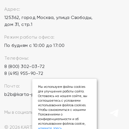
Адрес:
125362, город Москва, улица Свободы,
дом 31, стр.1
Режим работы офиса:
По будням с 10:00 до 17:00
Телефоны:
8 (800) 302-03-72
8 (495) 955-90-72
Почта:
Мы используем файлы cookies
для улучшения работы сайта.
b2b@karta-podarkov.ru
Оставаясь на нашем сайте, вы
соглашаетесь с условиями
использования файлов cookies.
Чтобы ознакомиться с нашими
Мы в социальных сетях:
Положениями о
конфиденциальности и об
использовании файлов cookie,
© 2026 KARTA-PODARKOV.RU.
нажмите здесь
.