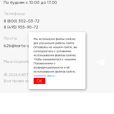
По будням с 10:00 до 17:00
Телефоны:
8 (800) 302-03-72
8 (495) 955-90-72
Почта:
Мы используем файлы cookies
для улучшения работы сайта.
b2b@karta-podarkov.ru
Оставаясь на нашем сайте, вы
соглашаетесь с условиями
использования файлов cookies.
Чтобы ознакомиться с нашими
Мы в социальных сетях:
Положениями о
конфиденциальности и об
использовании файлов cookie,
© 2026 KARTA-PODARKOV.RU.
нажмите здесь
.
ОК
Все права защищены.