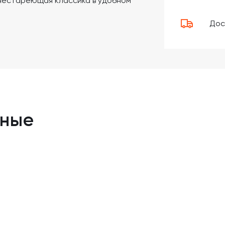
нестареющая классика в удобном
Дос
нные