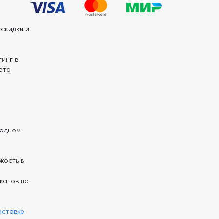
скидки и
инг в
ета
 одном
кость в
катов по
оставке