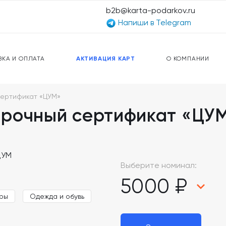
b2b@karta-podarkov.ru
Напиши в Telegram
ЕРСАЛЬНЫЕ КАРТЫ
ПРЕДОПЛАЧЕННЫЕ КАРТЫ
ЛЬНАЯ СВЯЗЬ
ТОПЛИВНЫЕ КАРТЫ
ВКА И ОПЛАТА
АКТИВАЦИЯ КАРТ
О КОМПАНИИ
ертификат «ЦУМ»
арочный сертификат «ЦУ
Выберите номинал:
5000 ₽
ары
Одежда и обувь