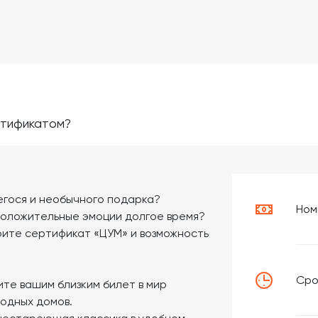
ртификатом?
егося и необычного подарка?
Ном
 положительные эмоции долгое время?
рите сертификат «ЦУМ» и возможность
Сро
те вашим близким билет в мир
одных домов.