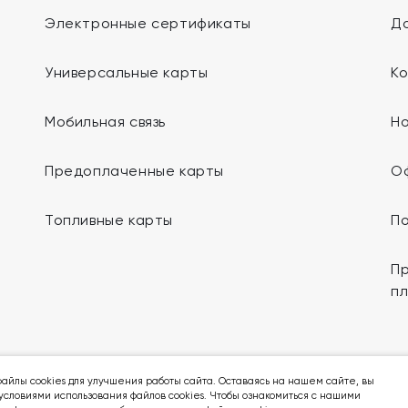
Электронные сертификаты
До
Универсальные карты
К
Мобильная связь
Н
Предоплаченные карты
О
Топливные карты
П
Пр
п
Мы в социальных сетях:
айлы cookies для улучшения работы сайта. Оставаясь на нашем сайте, вы
условиями использования файлов cookies. Чтобы ознакомиться с нашими