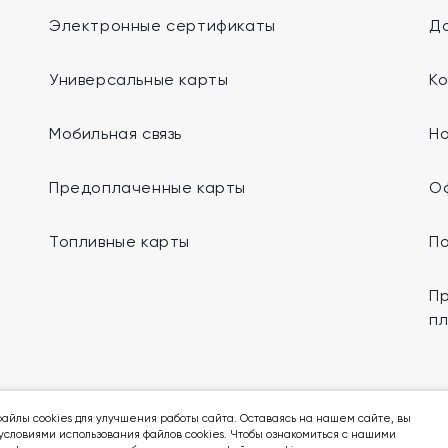
Электронные сертификаты
До
Универсальные карты
К
Мобильная связь
Н
Предоплаченные карты
О
Топливные карты
П
Пр
п
Мы в социальных сетях:
айлы cookies для улучшения работы сайта. Оставаясь на нашем сайте, вы
условиями использования файлов cookies. Чтобы ознакомиться с нашими