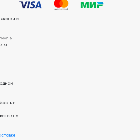
скидки и
инг в
ета
 одном
кость в
катов по
оставке