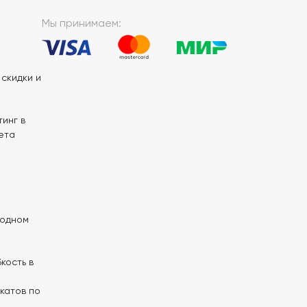
Мы принимаем:
скидки и
инг в
ета
 одном
кость в
катов по