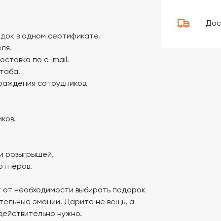
Дос
док в одном сертификате.
ля.
ставка по e-mail.
таба.
раждения сотрудников.
ков.
и розыгрышей.
ртнеров.
т от необходимости выбирать подарок
тельные эмоции. Дарите не вещь, а
действительно нужно.