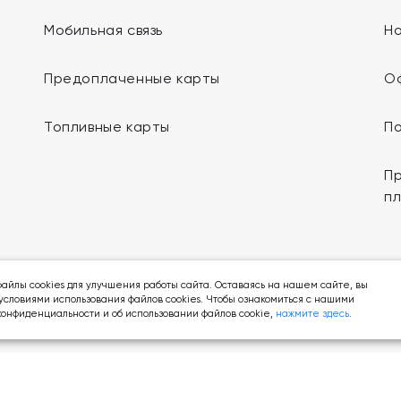
Мобильная связь
Н
Предоплаченные карты
О
Топливные карты
П
Пр
п
Мы в социальных сетях:
айлы cookies для улучшения работы сайта. Оставаясь на нашем сайте, вы
условиями использования файлов cookies. Чтобы ознакомиться с нашими
онфиденциальности и об использовании файлов cookie,
нажмите здесь
.