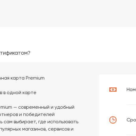
ртификатом?
ная карта Premium
Ном
в в одной карте
emium — современный и удобный
артнеров и победителей
Сро
ь сам выбирает, где использовать
пулярных магазинов, сервисов и