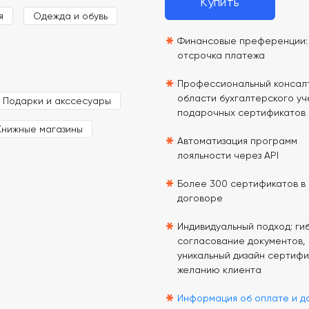
Купить
я
Одежда и обувь
*
Финансовые преференции: 
отсрочка платежа
*
Профессиональный консалт
области бухгалтерского уч
Подарки и акссесуары
подарочных сертификатов
Книжные магазины
*
Автоматизация программ
лояльности через API
*
Более 300 сертификатов в
договоре
*
Индивидуальный подход: гиб
согласование документов,
уникальный дизайн сертифи
желанию клиента
*
Информация об оплате и д