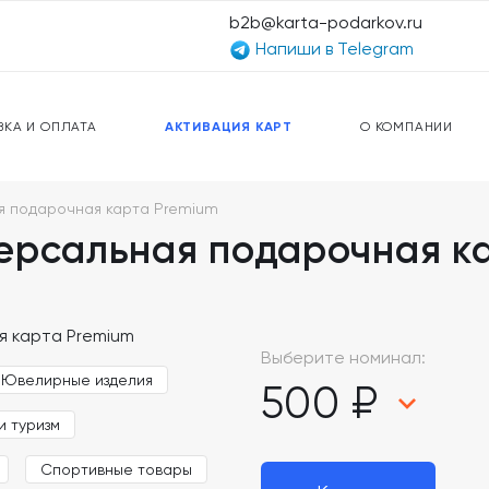
b2b@karta-podarkov.ru
Напиши в Telegram
ЕРСАЛЬНЫЕ КАРТЫ
ПРЕДОПЛАЧЕННЫЕ КАРТЫ
ЛЬНАЯ СВЯЗЬ
ТОПЛИВНЫЕ КАРТЫ
ВКА И ОПЛАТА
АКТИВАЦИЯ КАРТ
О КОМПАНИИ
я подарочная карта Premium
ерсальная подарочная к
Выберите номинал:
Ювелирные изделия
500 ₽
и туризм
Спортивные товары