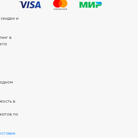
скидки и
инг в
ета
 одном
кость в
катов по
оставке