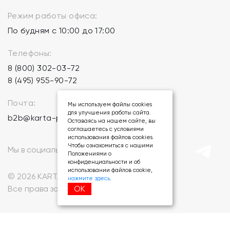
Режим работы офиса:
По будням с 10:00 до 17:00
Телефоны:
8 (800) 302-03-72
8 (495) 955-90-72
Почта:
Мы используем файлы cookies
для улучшения работы сайта.
b2b@karta-podarkov.ru
Оставаясь на нашем сайте, вы
соглашаетесь с условиями
использования файлов cookies.
Чтобы ознакомиться с нашими
Мы в социальных сетях:
Положениями о
конфиденциальности и об
использовании файлов cookie,
© 2026 KARTA-PODARKOV.RU.
нажмите здесь
.
ОК
Все права защищены.